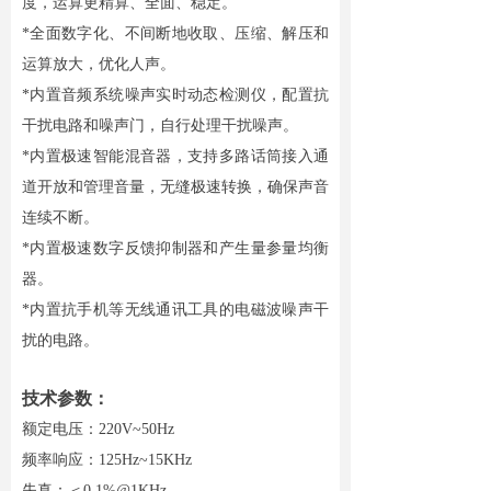
度，运算更精算、全面、稳定。
*全面数字化、不间断地收取、压缩、解压和
运算放大，优化人声。
*内置音频系统噪声实时动态检测仪，配置抗
干扰电路和噪声门，自行处理干扰噪声。
*内置极速智能混音器，支持多路话筒接入通
道开放和管理音量，无缝极速转换，确保声音
连续不断。
*内置极速数字反馈抑制器和产生量参量均衡
器。
*
内置抗手机等无线通讯工具的电磁波噪声干
扰的电路。
技术参数：
额定电压：220V~50Hz
频率响应：125Hz~15KHz
失真：＜0.1%@1KHz