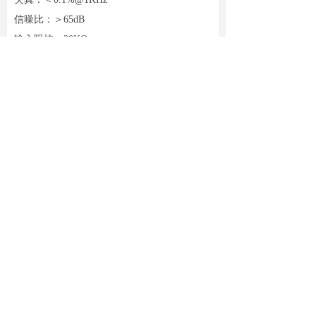
信噪比：＞65dB
输入阻抗：20KΩ
输出阻抗（平衡）：200Ω
话筒供电方式：48V幻象
温度范围：-10~55℃
重量：3.8KG
尺寸：480 x 220 x44mm
4路 卡侬6.35组合TRS输入接口
输入接口带48V幻象供电开关
每路输入独立音量调节
一组卡侬、6.35多组接口输出
输出信号提供高低输出电平选择
提供接地选择开关
前面板提供总输出音量调节
前面板提供输出音调高中低调节
输入输出提供7段信号强度LED指示