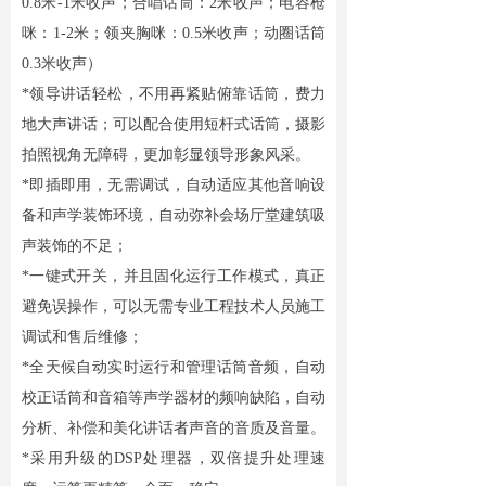
0.8米-1米收声；合唱话筒：2米收声；电容枪
咪：1-2米；领夹胸咪：0.5米收声；动圈话筒
0.3米收声）
*领导讲话轻松，不用再紧贴俯靠话筒，费力
地大声讲话；可以配合使用短杆式话筒，摄影
拍照视角无障碍，更加彰显领导形象风采。
*即插即用，无需调试，自动适应其他音响设
备和声学装饰环境，自动弥补会场厅堂建筑吸
声装饰的不足；
*一键式开关，并且固化运行工作模式，真正
避免误操作，可以无需专业工程技术人员施工
调试和售后维修；
*全天候自动实时运行和管理话筒音频，自动
校正话筒和音箱等声学器材的频响缺陷，自动
分析、补偿和美化讲话者声音的音质及音量。
*采用升级的DSP处理器，双倍提升处理速