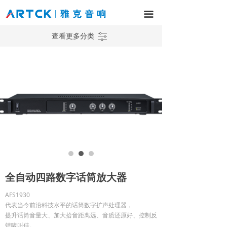
网站首页
끀
产品中心
ꀒ
查看更多分类
解决方案
工程案例
新闻中心
服务与支持
关于我们
全自动四路数字话筒放大器
AFS1930
代表当今前沿科技水平的话筒数字扩声处理器，
提升话筒音量大、加大拾音距离远、音质还原好、控制反
馈啸叫佳。