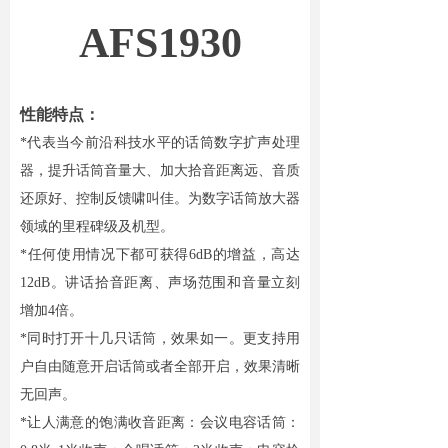
AFS1930
性能特点：
*代表当今前沿科技水平的话筒数字扩声处理
器，提升话筒音量大、加大拾音距离远、音质
还原好、控制反馈啸叫佳。为数字话筒放大器
领域的里程碑级及机型。
*任何使用情况下都可获得6dB的增益，高达
12dB。讲话拾音距离、声场范围和音量立刻
增加4倍。
*同时打开十几只话筒，效果如一。更支持用
户自由随意开启话筒或者全部开启，效果清晰
无回声。
*让人满意的饱满收音距离：会议电容话筒：