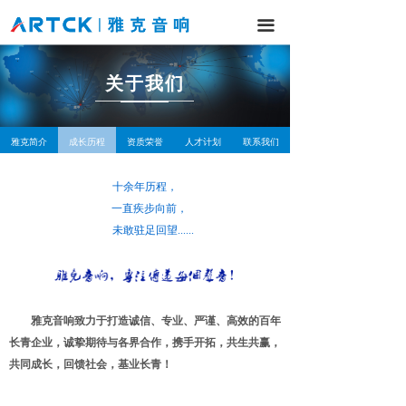
网站首页
끀
产品中心
关于我们
解决方案
工程案例
雅克简介
成长历程
资质荣誉
人才计划
联系我们
新闻中心
十余年历程，
一直疾步向前，
服务与支持
未敢驻足回望......
关于我们
雅克音响致力于打造诚信、专业、严谨、高效的百年
长青企业，诚挚期待与各界合作，携手开拓，共生共赢，
共同成长，回馈社会，基业长青！